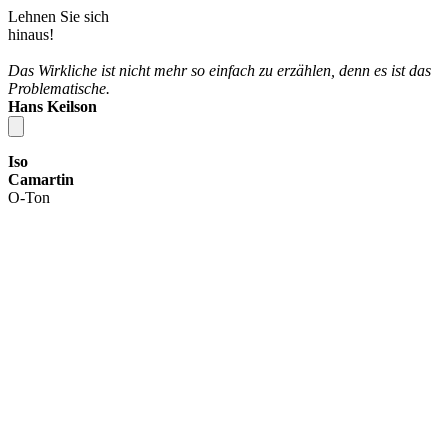
L
e
h
n
e
n
S
i
e
s
i
c
h
h
i
n
a
u
s
!
Das Wirkliche ist nicht mehr so einfach zu erzählen, denn es ist das
Problematische.
Hans Keilson
Iso
Camartin
O-Ton