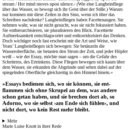
stream / Her mind moves upon silence.‹ (Wie eine Langbeinfliege
über das Wasser, so bewegt sich ihr Geist über der Stille.) Warum
nur kommen mir diese Zeilen in den Sinn, wenn ich über das
Schreiben nachdenke? Langbeinfliegen haben Facettenaugen. Sie
nehmen wahr, was sie nicht gesucht, was sie nicht fokussiert haben.
Sie enthierarchisieren, sie pluralisieren den Blick. Facettierte
Aufmerksamkeit entschlagwortet und entkorridorisiert das Denken.
Doch wichtiger noch fast erscheint mir die Art und Weise, wie
Yeats’ Langbeinfliegen sich bewegen: Sie betänzeln die
Wasseroberfläche, sie betasten den Strom der Zeit, und jeder Hüpfer
weiß – wie der Essay, möchte man sagen – um die Gefahr des
Scheiterns, des Ertrinkens. Diese Fliegen bewegen sich kaum über
dem Wasser, sie erkunden die Abgründe und sehen dabei auf der
spiegelnden Oberfläche gleichzeitig in den Himmel hinein.«
»Essays bedienen sich, wo sie können, sie ent­
flammen sich ohne Skrupel an dem, was andere
schon getan haben, und sie brechen dort ab, so
Adorno, wo sie selbst ›am Ende sich fühlen‹, und
nicht dort, wo kein Rest mehr bleibt.
Mehr
Marie Luise Knott in ihrer Rede