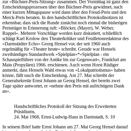
zur »Büchner-Preis-Sitzung« zusammen. Der Vormittag ist ganz den
Entscheidungsprozessen über den Büchner-Preis gewidmet, nach
einer kurzen Mittagspause wird dann über den Freud-Preis und den
Merck-Preis beraten. In den handschriftlichen Protokollnotizen ist
erkennbar, dass sich die Runde zunächst noch einmal die bisherigen
Preisträger in Erinnerung ruft: »Blöcker, (Mayer), W. Weber,
Ruppel«. Mehrere Vorschläge werden kurz diskutiert, schließlich
schlägt Karl Krolow den Theaterkritiker und Feuilletonredakteur des
»Darmstädter Echo« Georg Hensel vor, der seit 1960 auch
regelmäßig für »Theater heute« schreibt. Gerade war Hensels
zweibändiges Standardwerk »Spielplan«
*
»Spielplan - ein
Schauspielführer von der Antike bis zur Gegenwart«, Frankfurt am
Main (Propyläen) 1966.
erschienen. Auch wenn Horst Rüdiger
anmerkt, dass Hensels Wahl etwas von »Lokalpatriotismus« haben
könne, fällt rasch die Entscheidung. Am 27. Mai schreibt der
Generalsekretär Ernst Johann an Georg Hensel, der bereits zwei
Tage später antwortet, er »nehme den Preis mit aufrichtigem Dank
an«.
Handschriftliches Protokoll der Sitzung des Erweiterten
Präsidiums,
24. Mai 1968, Ernst-Ludwig-Haus in Darmstadt, S. 10
In seinem Brief hatte Ernst Johann am 27. Mai Georg Hensel darauf