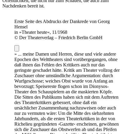
Öffentlichkeit, die nicht nur zum Schauen, die auch zum
Nachdenken bereit ist.
Erste Seite des Abdrucks der Dankrede von Georg
Hensel
in »Theater heute«, 11/1968
© Der Theaterverlag – Friedrich Berlin GmbH
» ... meine Damen und Herren, diese und viele andere
Epochen des Welttheaters sind vorübergegangen, ohne
daß ihnen das Fehlen des Kritikers auch nur das
geringste geschadet hätte. Kritik am Theater vollzog der
Zuschauer ohne umständliche Argumentation: durch
Wurfgeschosse; weiches Obst wurde von Anfang an
bevorzugt; Speisereste flogen schon im Dionysos-
Theater den Schauspielern an die maskierten Köpfe.
Die Sitten des Publikums haben sich mit dem Auftreten
des Theaterkritikers gebessert, ohne daß ein
ursächlicher Zusammenhang nachzuweisen oder auch
nur zu vermuten wäre: Um die Mitte des siebzehnten
Jahrhunderts, als die ersten Theaterkritiken in der von
Richelieu gegründeten ›Gazette‹ erscheinen, gewöhnen
sich die Zuschauer das Obstwerfen ab und das Pfeifen