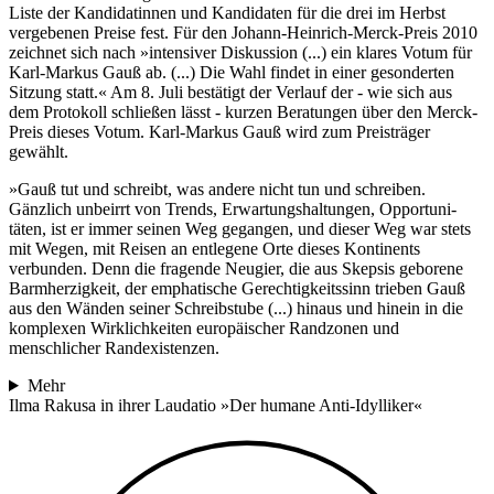
Liste der Kandidatinnen und Kandidaten für die drei im Herbst
vergebenen Preise fest. Für den Johann-Heinrich-Merck-Preis 2010
zeichnet sich nach »intensiver Diskussion (...) ein klares Votum für
Karl-Markus Gauß ab. (...) Die Wahl findet in einer gesonderten
Sitzung statt.« Am 8. Juli bestätigt der Verlauf der - wie sich aus
dem Protokoll schließen lässt - kurzen Beratungen über den Merck-
Preis dieses Votum. Karl-Markus Gauß wird zum Preisträger
gewählt.
»Gauß tut und schreibt, was andere nicht tun und schreiben.
Gänzlich unbeirrt von Trends, Erwartungshaltungen, Opportuni­
täten, ist er immer seinen Weg gegangen, und dieser Weg war stets
mit Wegen, mit Reisen an entlegene Orte dieses Kontinents
verbunden. Denn die fragende Neugier, die aus Skepsis geborene
Barm­herzigkeit, der emphatische Gerechtig­keitssinn trieben Gauß
aus den Wänden seiner Schreibstube (...) hinaus und hinein in die
komplexen Wirklichkeiten europä­ischer Randzonen und
menschlicher Randexistenzen.
Mehr
Ilma Rakusa in ihrer Laudatio »Der humane Anti-Idylliker«