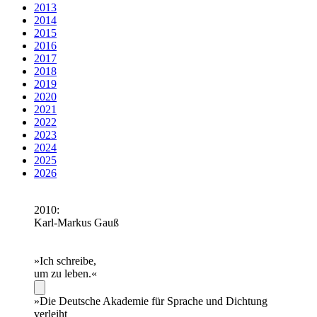
2013
2014
2015
2016
2017
2018
2019
2020
2021
2022
2023
2024
2025
2026
2010:
Karl-Markus Gauß
»Ich schreibe,
um zu leben.«
»Die Deutsche Akademie für Sprache und Dichtung
verleiht