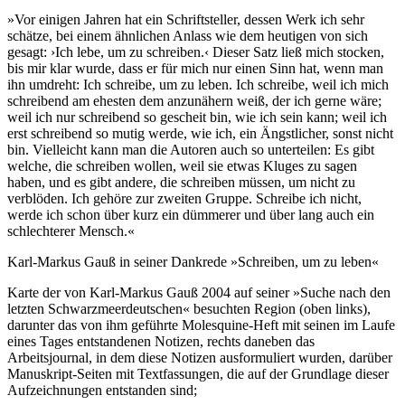
»Vor einigen Jahren hat ein Schriftsteller, dessen Werk ich sehr
schätze, bei einem ähnlichen Anlass wie dem heutigen von sich
gesagt: ›Ich lebe, um zu schreiben.‹ Dieser Satz ließ mich stocken,
bis mir klar wurde, dass er für mich nur einen Sinn hat, wenn man
ihn umdreht: Ich schreibe, um zu leben. Ich schreibe, weil ich mich
schreibend am ehesten dem anzunähern weiß, der ich gerne wäre;
weil ich nur schreibend so gescheit bin, wie ich sein kann; weil ich
erst schreibend so mutig werde, wie ich, ein Ängstlicher, sonst nicht
bin. Vielleicht kann man die Autoren auch so unterteilen: Es gibt
welche, die schreiben wollen, weil sie etwas Kluges zu sagen
haben, und es gibt andere, die schreiben müssen, um nicht zu
verblöden. Ich gehöre zur zweiten Gruppe. Schreibe ich nicht,
werde ich schon über kurz ein dümmerer und über lang auch ein
schlechterer Mensch.«
Karl-Markus Gauß in seiner Dankrede »Schreiben, um zu leben«
Karte der von Karl-Markus Gauß 2004 auf seiner »Suche nach den
letzten Schwarzmeerdeutschen« besuchten Region (oben links),
darunter das von ihm geführte Molesquine-Heft mit seinen im Laufe
eines Tages entstandenen Notizen, rechts daneben das
Arbeitsjournal, in dem diese Notizen ausformuliert wurden, darüber
Manuskript-Seiten mit Textfassungen, die auf der Grundlage dieser
Aufzeichnungen entstanden sind;